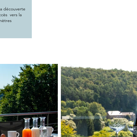
la découverte
ccès vers la
 mètres