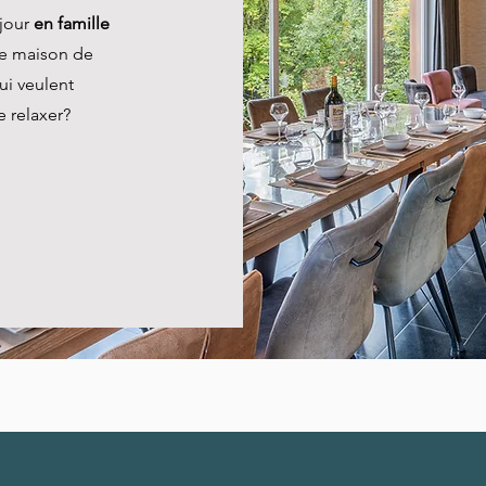
éjour
en famille
ne maison de
ui veulent
e relaxer?